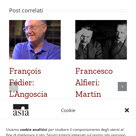
Post correlati
François
Francesco
Fédier:
Alfieri:
L’Angoscia
Martin
come
Heidegger e
Cookie
esperienza del
Fritz
niente
Heidegger.
Usiamo
cookie analitici
per studiare il comportamento degli utenti al
fine di migliorare il sito. Servizi esterni integrati sul nostro sito possono