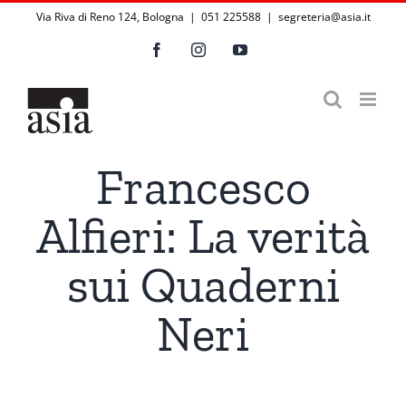
Salta
Via Riva di Reno 124, Bologna | 051 225588
|
segreteria@asia.it
al
Facebook
Instagram
YouTube
contenuto
Francesco
Alfieri: La verità
sui Quaderni
Neri