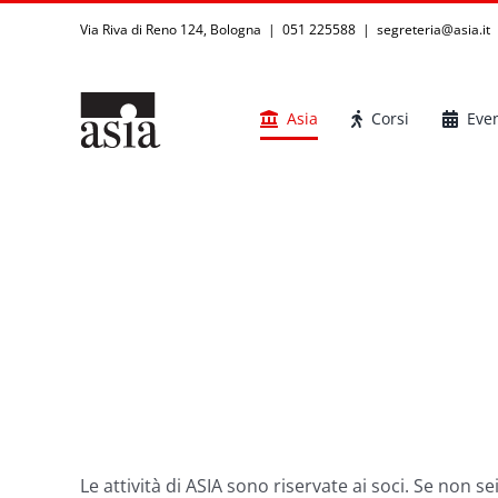
Salta
Via Riva di Reno 124, Bologna | 051 225588
|
segreteria@asia.it
al
contenuto
Asia
Corsi
Even
Le attività di ASIA sono riservate ai soci. Se non s