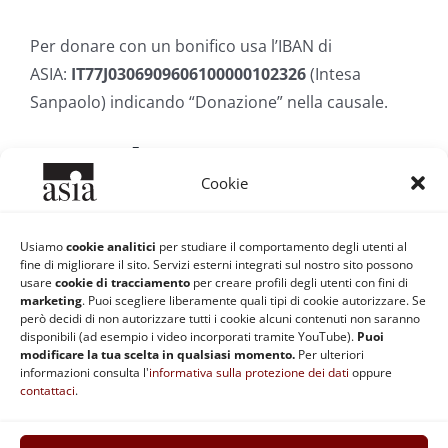
Per donare con un bonifico usa l’IBAN di
ASIA:
IT77J0306909606100000102326
(Intesa
Sanpaolo) indicando “Donazione” nella causale.
PayPal
Cookie
Per fare una donazione con PayPal
usa questo
Usiamo
cookie analitici
per studiare il comportamento degli utenti al
fine di migliorare il sito. Servizi esterni integrati sul nostro sito possono
link
. Tramite PayPal è anche possibile impostare
usare
cookie di tracciamento
per creare profili degli utenti con fini di
una donazione mensile.
marketing
. Puoi scegliere liberamente quali tipi di cookie autorizzare. Se
però decidi di non autorizzare tutti i cookie alcuni contenuti non saranno
disponibili (ad esempio i video incorporati tramite YouTube).
Puoi
modificare la tua scelta in qualsiasi momento.
Per ulteriori
informazioni consulta l'
informativa sulla protezione dei dati
oppure
contattaci
.