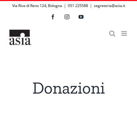
Salta
Via Riva di Reno 124, Bologna | 051 225588
|
segreteria@asia.it
al
Facebook
Instagram
YouTube
contenuto
Donazioni