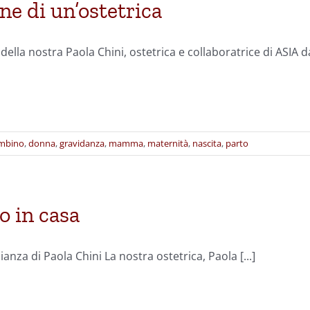
ne di un’ostetrica
ella nostra Paola Chini, ostetrica e collaboratrice di ASIA d
mbino
,
donna
,
gravidanza
,
mamma
,
maternità
,
nascita
,
parto
o in casa
nza di Paola Chini La nostra ostetrica, Paola [...]