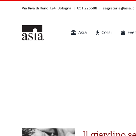
Salta
Via Riva di Reno 124, Bologna | 051 225588
|
segreteria@asia.it
al
contenuto
Asia
Corsi
Even
Il giardino s