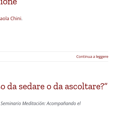
sione
aola Chini
.
Continua a leggere
so da sedare o da ascoltare?”
l
Seminario Meditación: Acompañando el