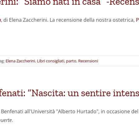
rini: “Siamo nati in casa” -Recen
a
, di Elena Zaccherini. La recensione della nostra ostetrica,
P
ag:
Elena Zaccherini
,
Libri consigliati
,
parto
,
Recensioni
enati: “Nascita: un sentire inten
e Benfenati all'Università "Alberto Hurtado", in occasione de
muerte
.