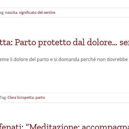
ag:
nascita
,
significato del sentire
tta: Parto protetto dal dolore… s
teme il dolore del parto e si domanda perché non dovrebbe 
Tag:
Clara Scropetta
,
parto
fenati: “Meditazione: accompagnam