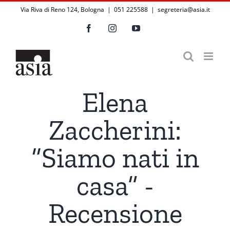
Salta
Via Riva di Reno 124, Bologna | 051 225588
|
segreteria@asia.it
al
Facebook
Instagram
YouTube
contenuto
Elena
Zaccherini:
“Siamo nati in
casa” -
Recensione