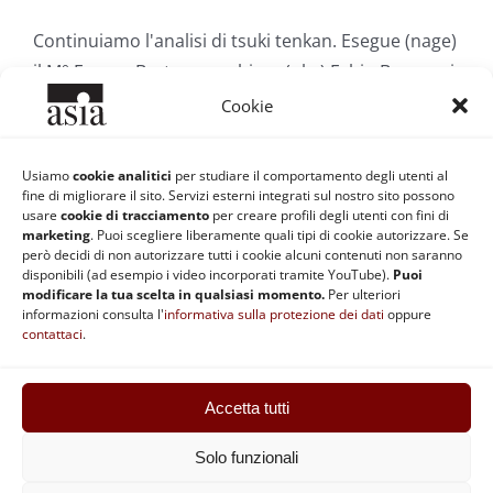
Continuiamo l'analisi di tsuki tenkan. Esegue (nage)
il M° Franco Bertossa, subisce (uke) Fabio Bompani.
Cookie
Di
Redazione ASIA
|
17 Settembre 2010
|
Categorie:
Aikido
|
Tag:
Aikido
,
Dojo virtuale
,
Franco Bertossa
Usiamo
cookie analitici
per studiare il comportamento degli utenti al
fine di migliorare il sito. Servizi esterni integrati sul nostro sito possono
Continua a leggere
usare
cookie di tracciamento
per creare profili degli utenti con fini di
marketing
. Puoi scegliere liberamente quali tipi di cookie autorizzare. Se
però decidi di non autorizzare tutti i cookie alcuni contenuti non saranno
disponibili (ad esempio i video incorporati tramite YouTube).
Puoi
modificare la tua scelta in qualsiasi momento.
Per ulteriori
1
2
Prossimo
informazioni consulta l'
informativa sulla protezione dei dati
oppure
contattaci
.
Accetta tutti
ASIA | Codice fiscale: 92037890370 | Partita IVA: 02868511201 |
Statuto
|
Regolamento
|
Privacy e Cookie
|
Safeguarding
Solo funzionali