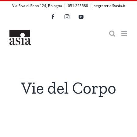
Salta
Via Riva di Reno 124, Bologna | 051 225588
|
segreteria@asia.it
al
Facebook
Instagram
YouTube
contenuto
Vie del Corpo