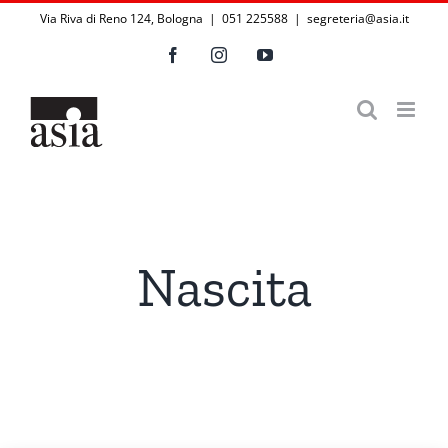
Salta
Via Riva di Reno 124, Bologna | 051 225588
|
segreteria@asia.it
al
Facebook
Instagram
YouTube
contenuto
Nascita