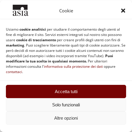
Cookie
Usiamo
cookie analitici
per studiare il comportamento degli utenti al
fine di migliorare il sito. Servizi esterni integrati sul nostro sito possono
usare
cookie di tracciamento
per creare profili degli utenti con fini di
marketing
. Puoi scegliere liberamente quali tipi di cookie autorizzare. Se
ASIA | Codice fiscale: 92037890370 | Partita IVA: 02868511201 |
però decidi di non autorizzare tutti i cookie alcuni contenuti non saranno
Statuto
|
Regolamento
|
Privacy e Cookie
|
Safeguarding
disponibili (ad esempio i video incorporati tramite YouTube).
Puoi
modificare la tua scelta in qualsiasi momento.
Per ulteriori
informazioni consulta l'
informativa sulla protezione dei dati
oppure
contattaci
.
Facebook
Instagram
YouTube
Accetta tutti
Solo funzionali
Altre opzioni