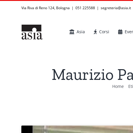
Salta
Via Riva di Reno 124, Bologna | 051 225588
|
segreteria@asia.it
al
contenuto
Asia
Corsi
Even
Maurizio Pa
Home
Et