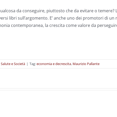
a qualcosa da conseguire, piuttosto che da evitare o temere? 
ersi libri sull’argomento. E’ anche uno dei promotori di un 
onia contemporanea, la crescita come valore da perseguire a
 Salute e Società
|
Tag:
economia e decrescita
,
Maurizio Pallante