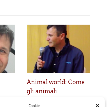
Animal world: Come
V
gli animali
p
percepiscono tempo,
13 
Cookie