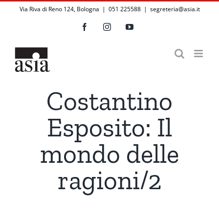
Salta
Via Riva di Reno 124, Bologna | 051 225588
|
segreteria@asia.it
al
Facebook
Instagram
YouTube
contenuto
Costantino
Esposito: Il
mondo delle
ragioni/2