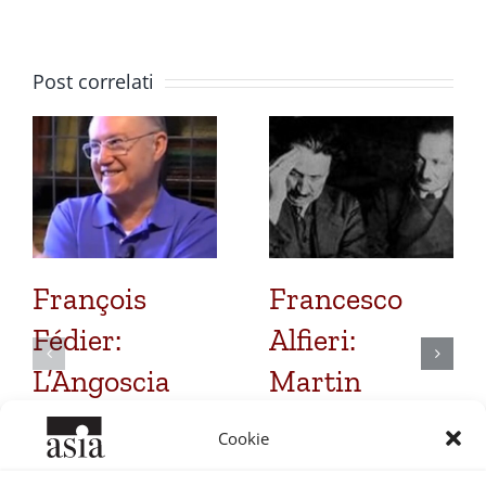
Post correlati
François
Francesco
Fédier:
Alfieri:
L’Angoscia
Martin
come
Heidegger e
Cookie
esperienza del
Fritz