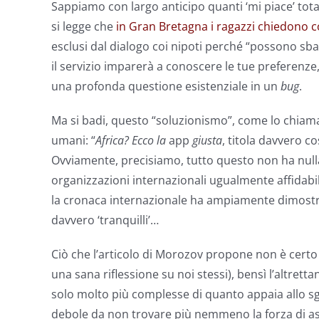
Sappiamo con largo anticipo quanti ‘mi piace’ tot
si legge che
in Gran Bretagna i ragazzi chiedono c
esclusi dal dialogo coi nipoti perché “possono sbag
il servizio imparerà a conoscere le tue preferenze, 
una profonda questione esistenziale in un
bug
.
Ma si badi, questo “soluzionismo”, come lo chiama M
umani: “
Africa? Ecco la
app
giusta
, titola davvero co
Ovviamente, precisiamo, tutto questo non ha nulla
organizzazioni internazionali ugualmente affidabil
la cronaca internazionale ha ampiamente dimostr
davvero ‘tranquilli’…
Ciò che l’articolo di Morozov propone non è certo 
una sana riflessione su noi stessi), bensì l’altret
solo molto più complesse di quanto appaia allo sg
debole da non trovare più nemmeno la forza di assu