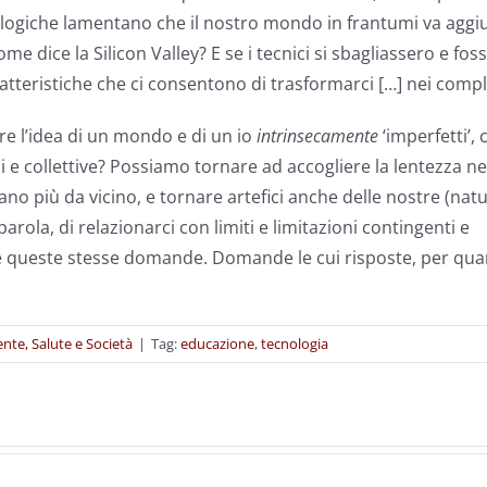
ologiche lamentano che il nostro mondo in frantumi va ag
dice la Silicon Valley? E se i tecnici si sbagliassero e foss
atteristiche che ci consentono di trasformarci […] nei comple
re l’idea di un mondo e di un io
intrinsecamente
‘imperfetti’, 
li e collettive? Possiamo tornare ad accogliere la lentezza n
o più da vicino, e tornare artefici anche delle nostre (natu
arola, di relazionarci con limiti e limitazioni contingenti e
gge queste stesse domande. Domande le cui risposte, per qua
ente, Salute e Società
|
Tag:
educazione
,
tecnologia