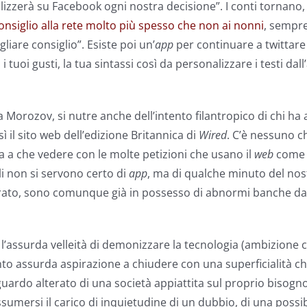
alizzerà su Facebook ogni nostra decisione”. I conti tornano
onsiglio alla rete molto più spesso che non ai nonni
, sempre
liare consiglio”. Esiste poi un’
app
per continuare a twittare
i tuoi gusti, la tua sintassi così da personalizzare i testi d
orozov, si nutre anche dell’intento filantropico di chi ha a c
sì il sito web dell’edizione Britannica di
Wired
. C’è nessuno c
 a che vedere con le molte petizioni che usano il
web
come 
i non si servono certo di
app
, ma di qualche minuto del nos
ato, sono comunque già in possesso di abnormi banche dati
l’assurda velleità di demonizzare la tecnologia (ambizione co
tanto assurda aspirazione a chiudere con una superficialità c
uardo alterato di una società appiattita sul proprio bisogn
mersi il carico di inquietudine di un dubbio, di una possibil