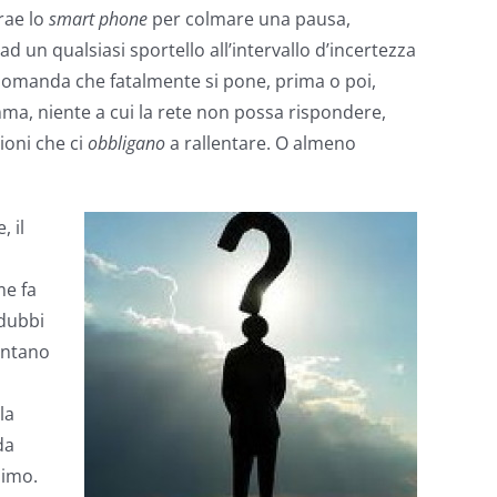
rae lo
smart phone
per colmare una pausa,
d un qualsiasi sportello all’intervallo d’incertezza
la domanda che fatalmente si pone, prima o poi,
a, niente a cui la rete non possa rispondere,
ioni che ci
obbligano
a rallentare. O almeno
 il
me fa
 dubbi
ventano
a
la
da
nimo.