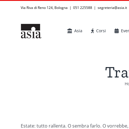
Salta
Via Riva di Reno 124, Bologna | 051 225588
|
segreteria@asia.it
al
contenuto
Asia
Corsi
Even
Tra
H
Estate: tutto rallenta. O sembra farlo. O vorrebbe