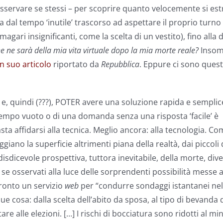
 osservare se stessi – per scoprire quanto velocemente si est
 dal tempo ‘inutile’ trascorso ad aspettare il proprio turno a
agari insignificanti, come la scelta di un vestito), fino al
e ne sarà della mia vita virtuale dopo la mia morte reale?
Insomm
 suo articolo
riportato da
Repubblica
. Eppure ci sono quest
 quindi (???), POTER avere una soluzione rapida e semplice,
 tempo vuoto o di una domanda senza una risposta ‘facile’ è
a affidarsi alla tecnica. Meglio ancora: alla tecnologia. Co
iano la superficie altrimenti piana della realtà, dai piccoli
a disdicevole prospettiva, tuttora inevitabile, della morte, di
, se osservati alla luce delle sorprendenti possibilità messe 
pronto un servizio
web
per “condurre sondaggi istantanei nel
e cosa: dalla scelta dell’abito da sposa, al tipo di bevanda 
re alle elezioni. […] I rischi di bocciatura sono ridotti al mi