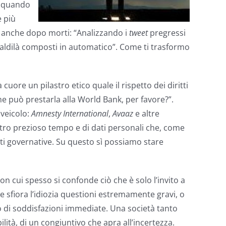
, quando
 più
 anche dopo morti: “Analizzando i
tweet
pregressi
all’aldilà composti in automatico”. Come ti trasformo
uore un pilastro etico quale il rispetto dei diritti
he può prestarla alla World Bank, per favore?”.
veicolo:
Amnesty International
,
Avaaz
e altre
tro prezioso tempo e di dati personali che, come
 governative. Su questo sì possiamo stare
n cui spesso si confonde ciò che è solo l’invito a
he sfiora l’idiozia questioni estremamente gravi, o
o di soddisfazioni immediate. Una società tanto
ità, di un congiuntivo che apra all’incertezza.