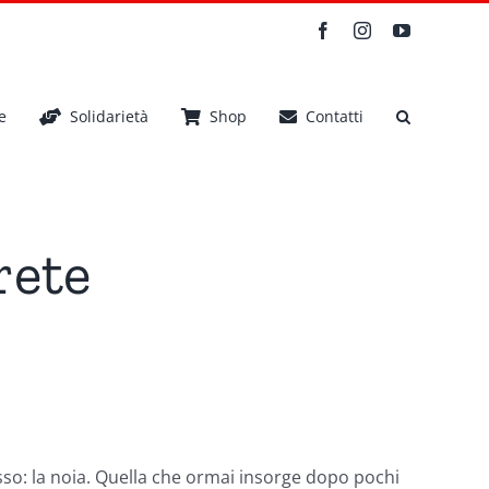
Facebook
Instagram
YouTube
e
Solidarietà
Shop
Contatti
rete
ete
sso: la noia. Quella che ormai insorge dopo pochi