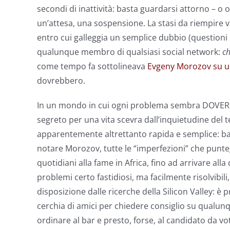
secondi di inattività: basta guardarsi attorno – o
un’attesa, una sospensione. La stasi da riempire va
entro cui galleggia un semplice dubbio (questioni m
qualunque membro di qualsiasi social network:
ch
come tempo fa sottolineava
Evgeny Morozov su un
dovrebbero.
In un mondo in cui ogni problema sembra DOVER e,
segreto per una vita scevra dall’inquietudine del
apparentemente altrettanto rapida e semplice: bast
notare Morozov, tutte le “imperfezioni” che puntegg
quotidiani alla fame in Africa, fino ad arrivare all
problemi certo fastidiosi, ma facilmente risolvibili
disposizione dalle ricerche della Silicon Valley: è 
cerchia di amici per chiedere consiglio su qualunqu
ordinare al bar e presto, forse, al candidato da vota