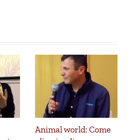
Animal world: Come
V