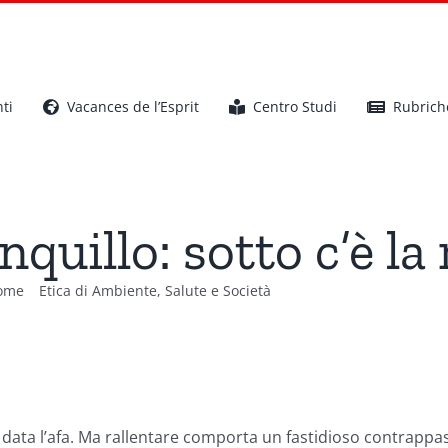
ti
Vacances de l’Esprit
Centro Studi
Rubrich
nquillo: sotto c’è la 
ome
Etica di Ambiente, Salute e Società
Tranquillo: sotto c’è la r
, data l’afa. Ma rallentare comporta un fastidioso contrappa