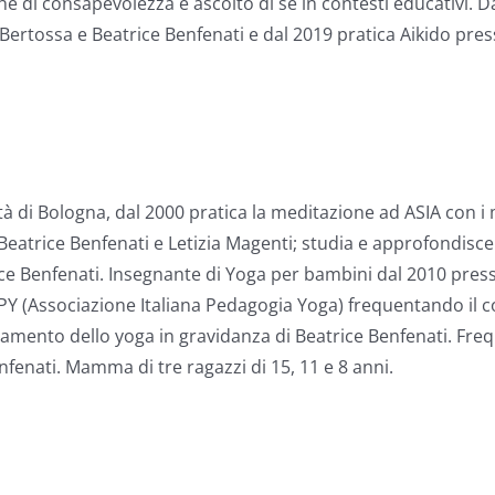
iche di consapevolezza e ascolto di sé in contesti educativi.
co Bertossa e Beatrice Benfenati e dal 2019 pratica Aikido p
tà di Bologna, dal 2000 pratica la meditazione ad ASIA con i
eatrice Benfenati e Letizia Magenti; studia e approfondisce l
ce Benfenati. Insegnante di Yoga per bambini dal 2010 pres
IPY (Associazione Italiana Pedagogia Yoga) frequentando il c
gnamento dello yoga in gravidanza di Beatrice Benfenati. Fr
fenati. Mamma di tre ragazzi di 15, 11 e 8 anni.