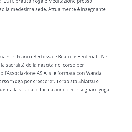
 Dal 2016 pratica Yoga e Meditazione presso
resso la medesima sede. Attualmente è insegnante
 maestri Franco Bertossa e Beatrice Benfenati. Nel
a sacralità della nascita nel corso per
so l’Associazione ASIA, si è formata con Wanda
orso “Yoga per crescere”. Terapista Shiatsu e
equenta la scuola di formazione per insegnare yoga