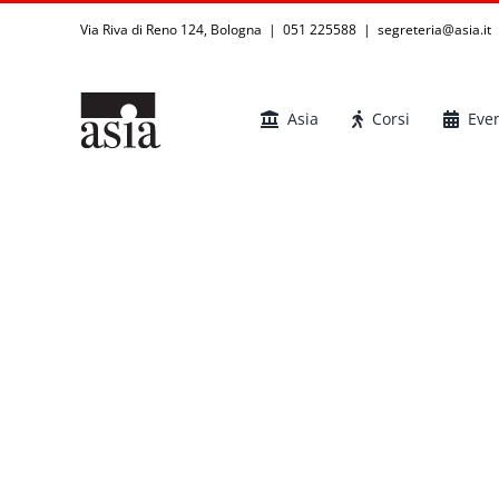
Salta
Via Riva di Reno 124, Bologna | 051 225588
|
segreteria@asia.it
al
contenuto
Asia
Corsi
Even