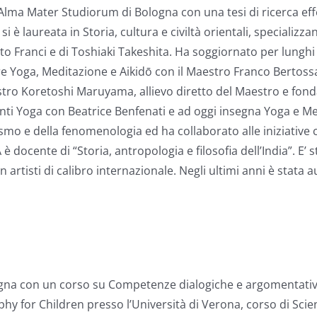
all’Alma Mater Studiorum di Bologna con una tesi di ricerca ef
è laureata in Storia, cultura e civiltà orientali, specializzan
ato Franci e di Toshiaki Takeshita. Ha soggiornato per lunghi
are Yoga, Meditazione e Aikidō con il Maestro Franco Bertoss
tro Koretoshi Maruyama, allievo diretto del Maestro e fonda
nti Yoga con Beatrice Benfenati e ad oggi insegna Yoga e M
ismo e della fenomenologia ed ha collaborato alle iniziative cu
è docente di “Storia, antropologia e filosofia dell’India”. E’
artisti di calibro internazionale. Negli ultimi anni è stata 
logna con un corso su Competenze dialogiche e argomentative
hy for Children presso l’Università di Verona, corso di Sci