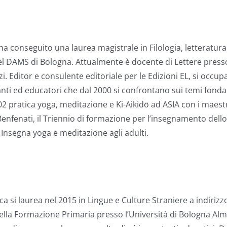
 conseguito una laurea magistrale in Filologia, letteratura 
l DAMS di Bologna. Attualmente è docente di Lettere presso 
zi. Editor e consulente editoriale per le Edizioni EL, si occu
nti ed educatori che dal 2000 si confrontano sui temi fondam
 2002 pratica yoga, meditazione e Ki-Aikidō ad ASIA con i mae
enfenati, il Triennio di formazione per l’insegnamento dello 
Insegna yoga e meditazione agli adulti.
a si laurea nel 2015 in Lingue e Culture Straniere a indirizzo
della Formazione Primaria presso l’Università di Bologna Alm