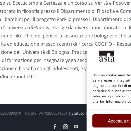
o su Scetticismo e Certezza e un corso su Verità e Post-verità
torato in filosofia presso il Dipartimento di Filosofia e Com
n i bambini per il progetto FarFilò presso il Dipartimento di 
l’Università di Padova, svolge da diversi anni laboratori e f
azione Filò. Il filo del pensiero, associazione bolognese che
losofia ed educazione presso i centri di ricerca COGITO – Rese
zione dell’Università di Bologna. Pratica yoga, meditazione 
a di formazione per insegnare yoga secondo il metodo di Gér
ione e filosofia con gli adolescenti, e yoga e meditazione con
Usiamo
cookie analitic
b/luca.zanetti10
Servizi esterni integrat
degli utenti con fini di
m
però decidi di non autor
video incorporati trami
ulteriori informazioni co
 92037890370 | Partita IVA: 02868511201 |
Statuto
|
Regolamento
|
Privacy 
Accetta tutti
Facebook
Instagram
YouTube