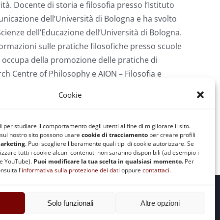
. Docente di storia e filosofia presso l’Istituto
unicazione dell’Università di Bologna e ha svolto
Scienze dell’Educazione dell’Università di Bologna.
ormazioni sulle pratiche filosofiche presso scuole
 si occupa della promozione delle pratiche di
arch Centre of Philosophy e AION – Filosofia e
e ki-aikido ad ASIA dal 2014 con i maestri Franco
Cookie
ard Blitz con Beatrice Benfenati. Presso ASIA
 gli adulti. Per il CV completo e l’elenco delle
i
per studiare il comportamento degli utenti al fine di migliorare il sito.
i sul nostro sito possono usare
cookie di tracciamento
per creare profili
arketing
. Puoi scegliere liberamente quali tipi di cookie autorizzare. Se
izzare tutti i cookie alcuni contenuti non saranno disponibili (ad esempio i
te YouTube).
Puoi modificare la tua scelta in qualsiasi momento.
Per
nsulta l'
informativa sulla protezione dei dati
oppure
contattaci
.
e Cookie
|
Safeguarding
Solo funzionali
Altre opzioni