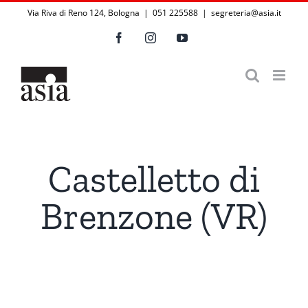
Salta
Via Riva di Reno 124, Bologna | 051 225588
|
segreteria@asia.it
al
Facebook
Instagram
YouTube
contenuto
Castelletto di
Brenzone (VR)