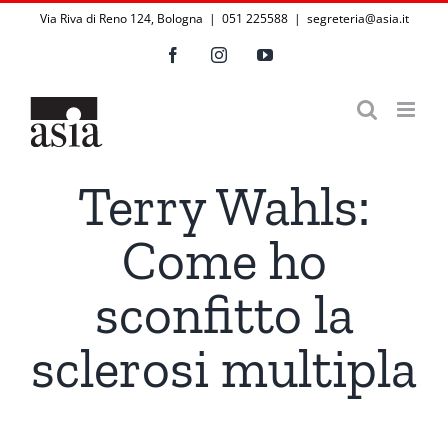
Salta
Via Riva di Reno 124, Bologna | 051 225588
|
segreteria@asia.it
al
Facebook
Instagram
YouTube
contenuto
Terry Wahls:
Come ho
sconfitto la
sclerosi multipla