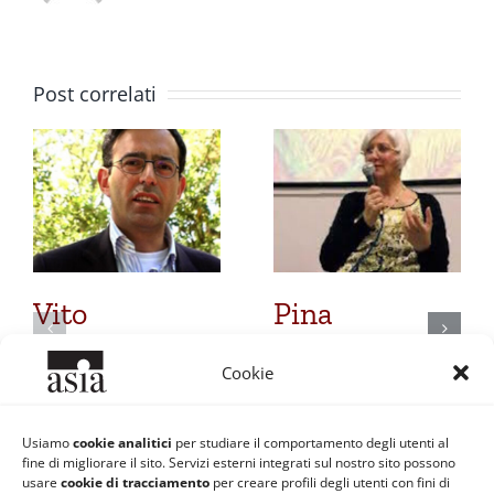
Post correlati
Vito
Pina
Mancuso: La
Caravello:
Cookie
presenza
L’accompagnam
coraggiosa
spirituale nel
Usiamo
cookie analitici
per studiare il comportamento degli utenti al
fine di migliorare il sito. Servizi esterni integrati sul nostro sito possono
fine vita
13 Maggio 2019
usare
cookie di tracciamento
per creare profili degli utenti con fini di