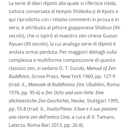
La serie di dieci dipinti alla quale si riferisce Ueda,
tuttora conservata al tempio Shōkoku-ji di Kyoto e
qui riprodotta con i relativi commenti in prosa e in
versi, è attribuita al pittore giapponese Shūbun (XV
secolo), che si ispirò al maestro zen cinese Guoan
Xiyuan (XII secolo), la cui analoga serie di dipinti è
andata ormai perduta. Per maggiori dettagli sulla
complessa e multiforme composizione di questo
classico zen, si vedano D. T. Suzuki,
Manual of Zen
Buddhism
, Grove Press, New York 1960, pp. 127-9
(trad. it.,
Manuale di Buddhismo Zen
, Ubaldini, Roma
1976, pp. 95-6) e
Der Ochs und sein Hirte: Eine
altchinesische Zen-Geschichte
, Neske, Stuttgart 1995,
pp. 55-8 (trad. it.,
Vuoto/Pieno. Il bue e il suo pastore:
una storia zen dell’antica Cina
, a cura di V. Tamaro,
Laterza, Roma-Bari 2013, pp. 26-8).