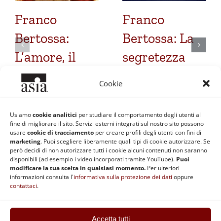
Franco
Franco
Bertossa:
Bertossa: La
L’amore, il
segretezza
tratto
della tenebra
Cookie
fondamentale
dell’eterna
del
Divinità
Usiamo
cookie analitici
per studiare il comportamento degli utenti al
fine di migliorare il sito. Servizi esterni integrati sul nostro sito possono
cristianesimo
12 Marzo 2017
usare
cookie di tracciamento
per creare profili degli utenti con fini di
marketing
. Puoi scegliere liberamente quali tipi di cookie autorizzare. Se
16 Marzo 2017
però decidi di non autorizzare tutti i cookie alcuni contenuti non saranno
disponibili (ad esempio i video incorporati tramite YouTube).
Puoi
modificare la tua scelta in qualsiasi momento.
Per ulteriori
informazioni consulta l'
informativa sulla protezione dei dati
oppure
contattaci
.
Accetta tutti