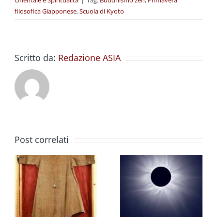
Orientale e Spiritualità
|
Tag:
Buddhismo zen
,
Primavera
filosofica Giapponese
,
Scuola di Kyoto
Scritto da:
Redazione ASIA
Post correlati