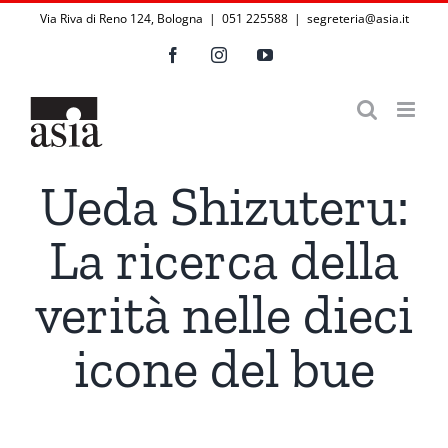
Salta
Via Riva di Reno 124, Bologna | 051 225588
|
segreteria@asia.it
al
Facebook
Instagram
YouTube
contenuto
Ueda Shizuteru:
La ricerca della
verità nelle dieci
icone del bue