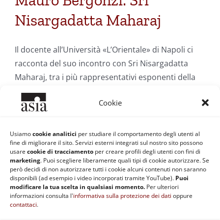
Mauro Bergonzi: Sri
Nisargadatta Maharaj
Il docente all’Università «L’Orientale» di Napoli ci
racconta del suo incontro con Sri Nisargadatta
Maharaj, tra i più rappresentativi esponenti della
scuola non dualistica dell'Advaita Vedanta.
Cookie
Di
Franco Bertossa
|
10 Giugno 2008
|
Categorie:
Filosofia
Usiamo
cookie analitici
per studiare il comportamento degli utenti al
Orientale e Spiritualità
|
Tag:
Advaita-vedanta
,
Mauro Bergonzi
,
fine di migliorare il sito. Servizi esterni integrati sul nostro sito possono
Nisargadatta
usare
cookie di tracciamento
per creare profili degli utenti con fini di
Continua a leggere
marketing
. Puoi scegliere liberamente quali tipi di cookie autorizzare. Se
però decidi di non autorizzare tutti i cookie alcuni contenuti non saranno
disponibili (ad esempio i video incorporati tramite YouTube).
Puoi
modificare la tua scelta in qualsiasi momento.
Per ulteriori
informazioni consulta l'
informativa sulla protezione dei dati
oppure
contattaci
.