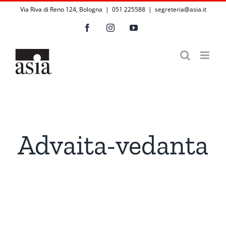
Salta
Via Riva di Reno 124, Bologna | 051 225588
|
segreteria@asia.it
al
Facebook
Instagram
YouTube
contenuto
Advaita-vedanta