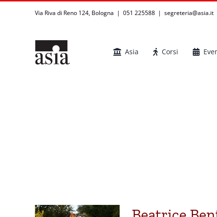
Salta
Via Riva di Reno 124, Bologna | 051 225588
|
segreteria@asia.it
al
contenuto
Asia
Corsi
Even
Beatrice Benf