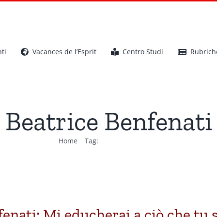
ti
Vacances de l’Esprit
Centro Studi
Rubrich
Beatrice Benfenati
Home
Tag:
Beatrice Benfenati
enati: Mi educherai a ciò che tu 