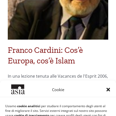
Franco Cardini: Cos’è
Europa, cos’è Islam
In una lezione tenuta alle Vacances de l'Esprit 2006,
Franco Cardini parla di Islam...
Cookie
Di
Redazione ASIA
|
11 Luglio 2007
|
Categorie:
Filosofia
Usiamo
cookie analitici
per studiare il comportamento degli utenti al
Orientale e Spiritualità
|
Tag:
Cristianesimo
,
Franco Cardini
,
fine di migliorare il sito. Servizi esterni integrati sul nostro sito possono
Islam
,
jihad
,
San Tommaso
,
Sant Agostino
,
teologia
usare
cookie di tracciamento
per creare profili degli utenti con fini di