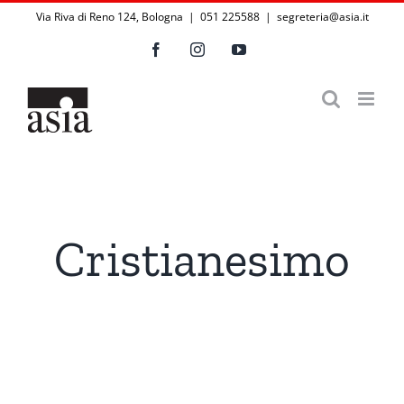
Salta
Via Riva di Reno 124, Bologna | 051 225588
|
segreteria@asia.it
al
Facebook
Instagram
YouTube
contenuto
Cristianesimo