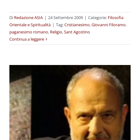
Di
Redazione ASIA
|
24 Settembre 2009
|
Categorie:
Filosofia
Orientale e Spiritualità
|
Tag:
Cristianesimo
,
Giovanni Filoramo
,
paganesimo romano
,
Religio
,
Sant Agostino
Continua a leggere