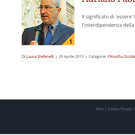
Il significato di 'esser
l'interdipendenza della t
Di
Laura Stefenelli
|
29 Aprile 2013
|
Categorie:
Filosofia Occid
ASIA | Codice fiscale: