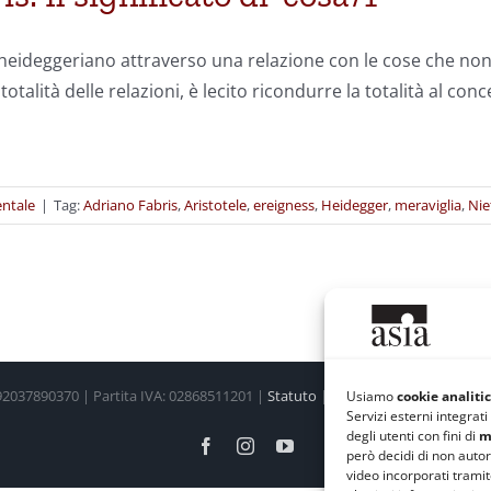
e' heideggeriano attraverso una relazione con le cose che non 
otalità delle relazioni, è lecito ricondurre la totalità al conc
entale
|
Tag:
Adriano Fabris
,
Aristotele
,
ereigness
,
Heidegger
,
meraviglia
,
Nie
 92037890370 | Partita IVA: 02868511201 |
Statuto
|
Regolamento
|
Privacy 
Usiamo
cookie analitic
Servizi esterni integrat
degli utenti con fini di
m
Facebook
Instagram
YouTube
però decidi di non autor
video incorporati trami