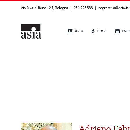
Salta
Via Riva di Reno 124, Bologna | 051 225588
|
segreteria@asia.it
al
contenuto
Asia
Corsi
Even
Adriano Fabris