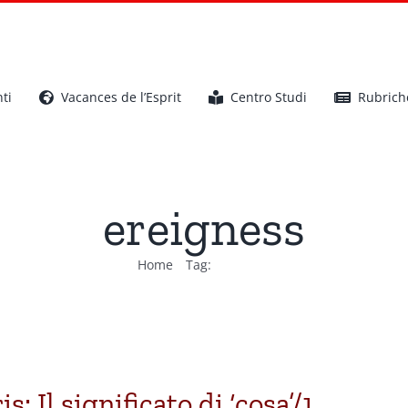
ti
Vacances de l’Esprit
Centro Studi
Rubrich
ereigness
Home
Tag:
ereigness
: Il significato di ‘cosa’/1