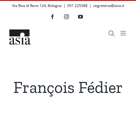
Salta
Via Riva di Reno 124, Bologna | 051 225588
|
segreteria@asia.it
al
Facebook
Instagram
YouTube
contenuto
François Fédier