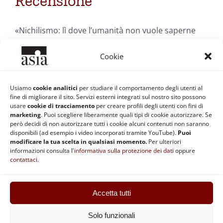
Recensione
«Nichilismo: lì dove l’umanità non vuole saperne
più niente del niente». François Fédier
Cookie
Di
Redazione ASIA
|
17 Aprile 2008
|
Categorie:
Filosofia
Usiamo
cookie analitici
per studiare il comportamento degli utenti al
Occidentale
|
Tag:
François Fédier
,
Heidegger
,
Libri consigliati
,
fine di migliorare il sito. Servizi esterni integrati sul nostro sito possono
nichilismo
,
Recensioni
usare
cookie di tracciamento
per creare profili degli utenti con fini di
Continua a leggere
marketing
. Puoi scegliere liberamente quali tipi di cookie autorizzare. Se
però decidi di non autorizzare tutti i cookie alcuni contenuti non saranno
disponibili (ad esempio i video incorporati tramite YouTube).
Puoi
modificare la tua scelta in qualsiasi momento.
Per ulteriori
informazioni consulta l'
informativa sulla protezione dei dati
oppure
contattaci
.
Accetta tutti
ASIA | Codice fiscale: 92037890370 | Partita IVA: 02868511201 |
Statuto
|
Regolamento
|
Privacy e Cookie
|
Safeguarding
Solo funzionali