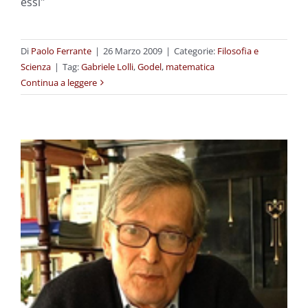
essi"
Di
Paolo Ferrante
|
26 Marzo 2009
|
Categorie:
Filosofia e
Scienza
|
Tag:
Gabriele Lolli
,
Godel
,
matematica
Continua a leggere