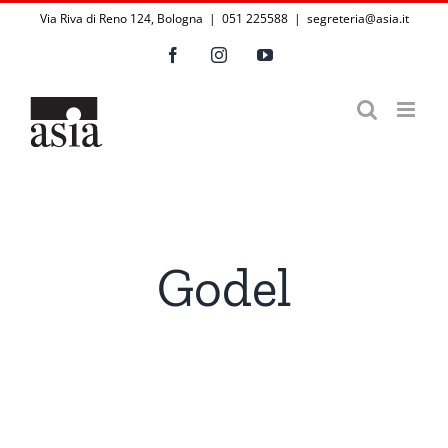
Salta
Via Riva di Reno 124, Bologna | 051 225588
|
segreteria@asia.it
al
Facebook
Instagram
YouTube
contenuto
Godel