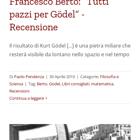
Francesco Berto: “Tutti
pazzi per Gödel” -
Recensione
Il risultato di Kurt Gödel [...] è una pietra miliare che
resterà visibile da lontano nello spazio e nel tempo
Di
Paolo Pendenza
|
30 Aprile 2010
|
Categorie:
Filosofia e
Scienza
|
Tag:
Berto
,
Godel
,
Libri consigliati
,
matematica
,
Recensioni
Continua a leggere