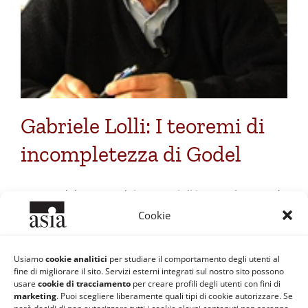
Gabriele Lolli: I teoremi di
incompletezza di Godel
Kurt Gödel, autore dei teoremi di incompletezza, è
stato uno dei maggiori logici di tutti i tempi
Cookie
Usiamo
cookie analitici
per studiare il comportamento degli utenti al
Di
Paolo Ferrante
|
20 Marzo 2009
|
Categorie:
Filosofia e
fine di migliorare il sito. Servizi esterni integrati sul nostro sito possono
Scienza
|
Tag:
Gabriele Lolli
,
Godel
,
matematica
usare
cookie di tracciamento
per creare profili degli utenti con fini di
Continua a leggere
marketing
. Puoi scegliere liberamente quali tipi di cookie autorizzare. Se