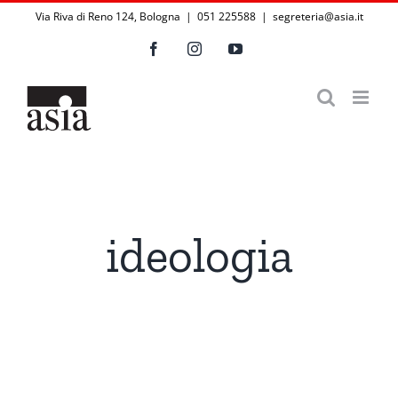
Salta
Via Riva di Reno 124, Bologna | 051 225588
|
segreteria@asia.it
al
Facebook
Instagram
YouTube
contenuto
ideologia