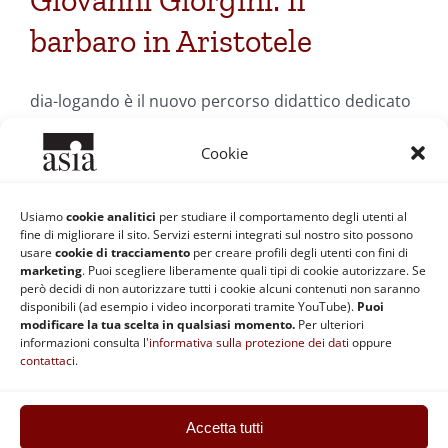
Giovanni Giorgini: Il
barbaro in Aristotele
dia-logando è il nuovo percorso didattico dedicato
interamente alla filosofia
Cookie
Di
Silvia Siberini
|
19 Luglio 2009
|
Categorie:
Filosofia
Usiamo
cookie analitici
per studiare il comportamento degli utenti al
Occidentale
|
Tag:
Aristotele
,
Dia-logando
,
diversità
,
Erodoto
,
fine di migliorare il sito. Servizi esterni integrati sul nostro sito possono
Giovanni Giorgini
,
ideologia
usare
cookie di tracciamento
per creare profili degli utenti con fini di
Continua a leggere
marketing
. Puoi scegliere liberamente quali tipi di cookie autorizzare. Se
però decidi di non autorizzare tutti i cookie alcuni contenuti non saranno
disponibili (ad esempio i video incorporati tramite YouTube).
Puoi
modificare la tua scelta in qualsiasi momento.
Per ulteriori
informazioni consulta l'
informativa sulla protezione dei dati
oppure
contattaci
.
Accetta tutti
ASIA | Codice fiscale: 92037890370 | Partita IVA: 02868511201 |