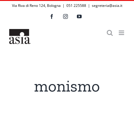
Salta
Via Riva di Reno 124, Bologna | 051 225588
|
segreteria@asia.it
al
Facebook
Instagram
YouTube
contenuto
monismo