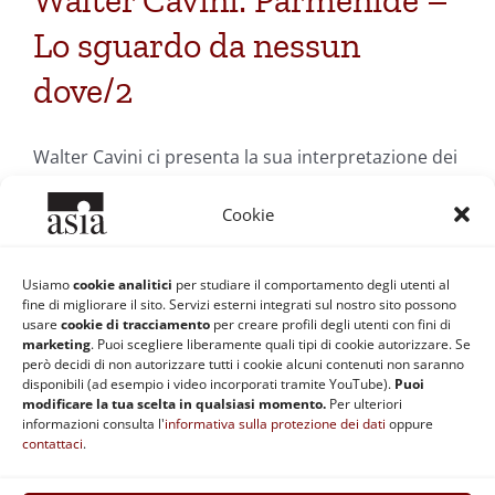
Walter Cavini: Parmenide –
Lo sguardo da nessun
dove/2
Walter Cavini ci presenta la sua interpretazione dei
frammenti di Parmenide
Cookie
Di
Silvia Siberini
|
23 Dicembre 2009
|
Categorie:
Filosofia
Usiamo
cookie analitici
per studiare il comportamento degli utenti al
Occidentale
|
Tag:
Dia-logando
,
essere
,
Heidegger
,
monismo
,
fine di migliorare il sito. Servizi esterni integrati sul nostro sito possono
nulla
,
Parmenide
,
Walter Cavini
usare
cookie di tracciamento
per creare profili degli utenti con fini di
Continua a leggere
marketing
. Puoi scegliere liberamente quali tipi di cookie autorizzare. Se
però decidi di non autorizzare tutti i cookie alcuni contenuti non saranno
disponibili (ad esempio i video incorporati tramite YouTube).
Puoi
modificare la tua scelta in qualsiasi momento.
Per ulteriori
informazioni consulta l'
informativa sulla protezione dei dati
oppure
contattaci
.