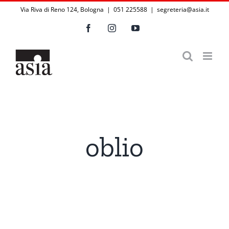
Salta
Via Riva di Reno 124, Bologna | 051 225588
|
segreteria@asia.it
al
Facebook
Instagram
YouTube
contenuto
oblio