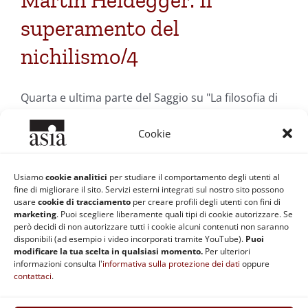
Martin Heidegger: Il
superamento del
nichilismo/4
Quarta e ultima parte del Saggio su "La filosofia di
Martin Heidegger"
Cookie
Di
Manuela Ritte
|
18 Giugno 2010
|
Categorie:
Filosofia
Usiamo
cookie analitici
per studiare il comportamento degli utenti al
Occidentale
|
Tag:
essere
,
etica
,
Heidegger
,
la filosofia di Martin
fine di migliorare il sito. Servizi esterni integrati sul nostro sito possono
Heidegger
,
oblio
usare
cookie di tracciamento
per creare profili degli utenti con fini di
Continua a leggere
marketing
. Puoi scegliere liberamente quali tipi di cookie autorizzare. Se
però decidi di non autorizzare tutti i cookie alcuni contenuti non saranno
disponibili (ad esempio i video incorporati tramite YouTube).
Puoi
modificare la tua scelta in qualsiasi momento.
Per ulteriori
informazioni consulta l'
informativa sulla protezione dei dati
oppure
contattaci
.