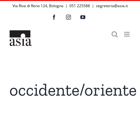
Salta
Via Riva di Reno 124, Bologna | 051 225588
|
segreteria@asia.it
al
Facebook
Instagram
YouTube
contenuto
occidente/oriente