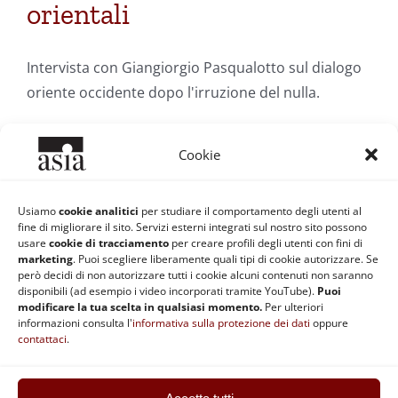
orientali
Intervista con Giangiorgio Pasqualotto sul dialogo
oriente occidente dopo l'irruzione del nulla.
Cookie
Di
Redazione ASIA
|
12 Gennaio 2006
|
Categorie:
Filosofia
Orientale e Spiritualità
|
Tag:
brahamanesimo
,
buddhismo
,
Dalai
Lama
,
Emanuele Severino
,
essere/nulla
,
G. Pasqualotto
,
Usiamo
cookie analitici
per studiare il comportamento degli utenti al
Heidegger
,
meditazione
,
nichilismo
,
Nietzsche
,
occidente/oriente
,
fine di migliorare il sito. Servizi esterni integrati sul nostro sito possono
Parmenide
,
trascendenza
usare
cookie di tracciamento
per creare profili degli utenti con fini di
Continua a leggere
marketing
. Puoi scegliere liberamente quali tipi di cookie autorizzare. Se
però decidi di non autorizzare tutti i cookie alcuni contenuti non saranno
disponibili (ad esempio i video incorporati tramite YouTube).
Puoi
modificare la tua scelta in qualsiasi momento.
Per ulteriori
informazioni consulta l'
informativa sulla protezione dei dati
oppure
contattaci
.