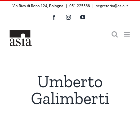
Salta
Via Riva di Reno 124, Bologna | 051 225588
|
segreteria@asia.it
al
Facebook
Instagram
YouTube
contenuto
Umberto
Galimberti