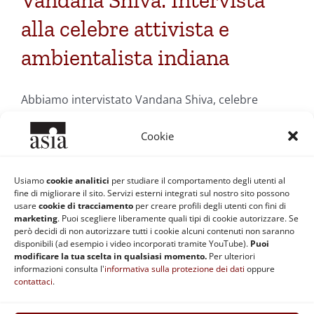
Vandana Shiva: Intervista
alla celebre attivista e
ambientalista indiana
Abbiamo intervistato Vandana Shiva, celebre
attivista e ambientalista indiana.
Cookie
Di
Silvia Siberini
|
30 Novembre 2009
|
Categorie:
Etica di
Usiamo
cookie analitici
per studiare il comportamento degli utenti al
Ambiente, Salute e Società
|
Tag:
ecologia
,
sostenibilità
,
Vandana
fine di migliorare il sito. Servizi esterni integrati sul nostro sito possono
Shiva
usare
cookie di tracciamento
per creare profili degli utenti con fini di
Continua a leggere
marketing
. Puoi scegliere liberamente quali tipi di cookie autorizzare. Se
però decidi di non autorizzare tutti i cookie alcuni contenuti non saranno
disponibili (ad esempio i video incorporati tramite YouTube).
Puoi
modificare la tua scelta in qualsiasi momento.
Per ulteriori
informazioni consulta l'
informativa sulla protezione dei dati
oppure
contattaci
.