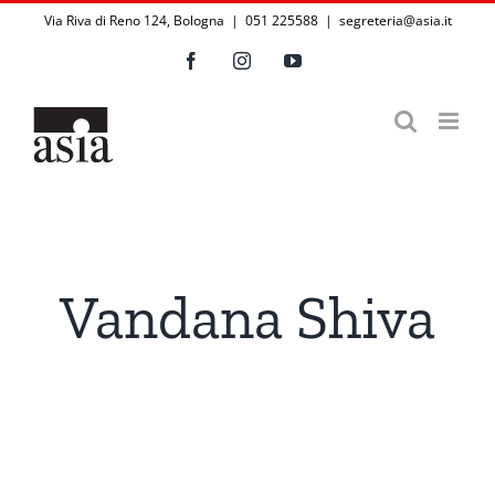
Salta
Via Riva di Reno 124, Bologna | 051 225588
|
segreteria@asia.it
al
Facebook
Instagram
YouTube
contenuto
Vandana Shiva