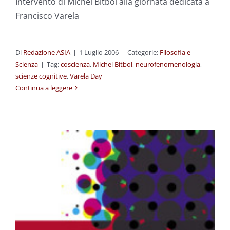
Intervento di Michel Bitbol alla giornata dedicata a
Francisco Varela
Di
Redazione ASIA
|
1 Luglio 2006
|
Categorie:
Filosofia e
Scienza
|
Tag:
coscienza
,
Michel Bitbol
,
neurofenomenologia
,
scienze cognitive
,
Varela Day
Continua a leggere