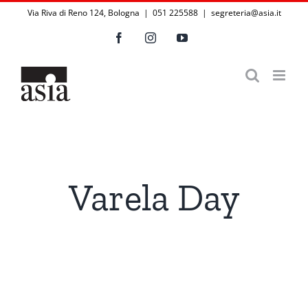
Salta
Via Riva di Reno 124, Bologna | 051 225588
|
segreteria@asia.it
al
Facebook
Instagram
YouTube
contenuto
Varela Day