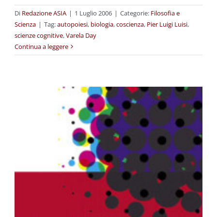
Di
Redazione ASIA
|
1 Luglio 2006
|
Categorie:
Filosofia e
Scienza
|
Tag:
autopoiesi
,
biologia
,
coscienza
,
Pier Luigi Luisi
,
scienze cognitive
,
Varela Day
Continua a leggere