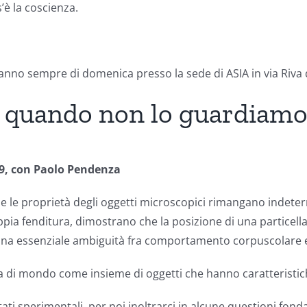
’è la coscienza.
ranno sempre di domenica presso la sede di ASIA in via Riva
e quando non lo guardiamo
19, con Paolo Pendenza
 che le proprietà degli oggetti microscopici rimangano indet
ppia fenditura, dimostrano che la posizione di una particel
a una essenziale ambiguità fra comportamento corpuscolare e
a di mondo come insieme di oggetti che hanno caratteristiche
ati sperimentali, per poi inoltrarci in alcune questioni fond