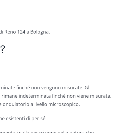
 di Reno 124 a Bologna.
?
erminate finché non vengono misurate. Gli
la rimane indeterminata finché non viene misurata.
 ondulatorio a livello microscopico.
 esistenti di per sé.
amentali sulla descrizione della natura che