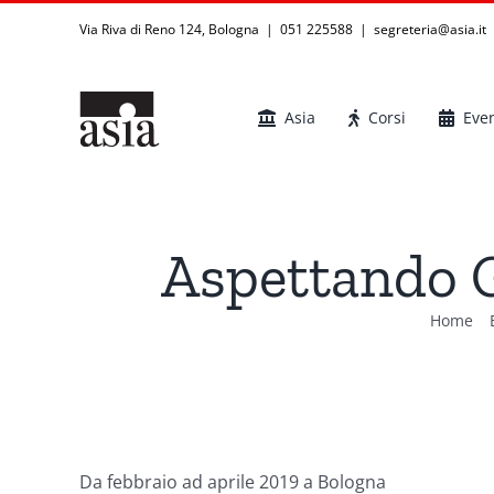
Salta
Via Riva di Reno 124, Bologna | 051 225588
|
segreteria@asia.it
al
contenuto
Asia
Corsi
Even
Aspettando Ga
Home
Da febbraio ad aprile 2019 a Bologna