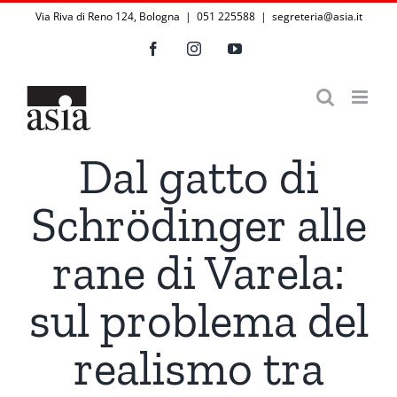
Salta
Via Riva di Reno 124, Bologna | 051 225588
|
segreteria@asia.it
al
Facebook
Instagram
YouTube
contenuto
Dal gatto di
Schrödinger alle
rane di Varela:
sul problema del
realismo tra