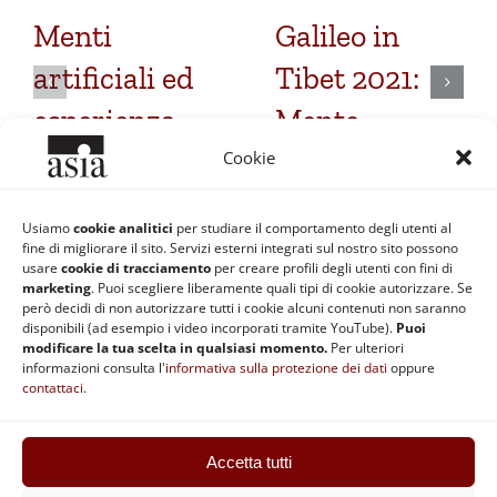
Menti
Galileo in
artificiali ed
Tibet 2021:
esperienza
Mente
cosciente
umana,
Cookie
mente
17 Febbraio 2023
|
0
Commenti
Usiamo
cookie analitici
per studiare il comportamento degli utenti al
artificiale
fine di migliorare il sito. Servizi esterni integrati sul nostro sito possono
usare
cookie di tracciamento
per creare profili degli utenti con fini di
1 Gennaio 2020
|
0
marketing
. Puoi scegliere liberamente quali tipi di cookie autorizzare. Se
Commenti
però decidi di non autorizzare tutti i cookie alcuni contenuti non saranno
disponibili (ad esempio i video incorporati tramite YouTube).
Puoi
modificare la tua scelta in qualsiasi momento.
Per ulteriori
informazioni consulta l'
informativa sulla protezione dei dati
oppure
contattaci
.
Accetta tutti
ASIA | Codice fiscale: 92037890370 | Partita IVA: 02868511201 |