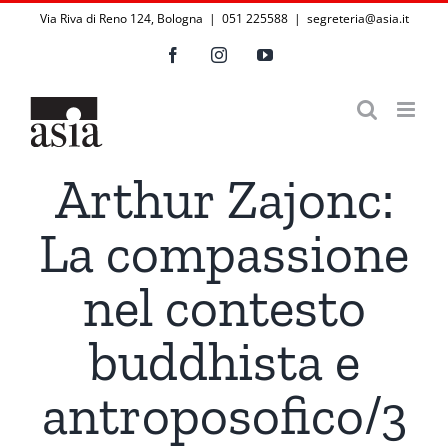
Salta
Via Riva di Reno 124, Bologna | 051 225588
|
segreteria@asia.it
al
Facebook
Instagram
YouTube
contenuto
Arthur Zajonc:
La compassione
nel contesto
buddhista e
antroposofico/3