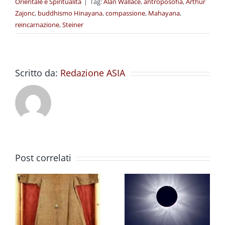
Orientale e Spiritualità
|
Tag:
Alan Wallace
,
antroposofia
,
Arthur
Zajonc
,
buddhismo Hinayana
,
compassione
,
Mahayana
,
reincarnazione
,
Steiner
Scritto da:
Redazione ASIA
Post correlati