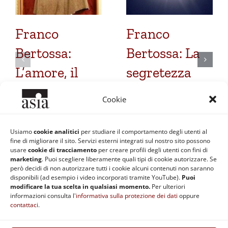
Franco
Franco
Bertossa:
Bertossa: La
L’amore, il
segretezza
tratto
della tenebra
Cookie
fondamentale
dell’eterna
del
Divinità
Usiamo
cookie analitici
per studiare il comportamento degli utenti al
fine di migliorare il sito. Servizi esterni integrati sul nostro sito possono
cristianesimo
12 Marzo 2017
usare
cookie di tracciamento
per creare profili degli utenti con fini di
marketing
. Puoi scegliere liberamente quali tipi di cookie autorizzare. Se
16 Marzo 2017
però decidi di non autorizzare tutti i cookie alcuni contenuti non saranno
disponibili (ad esempio i video incorporati tramite YouTube).
Puoi
modificare la tua scelta in qualsiasi momento.
Per ulteriori
informazioni consulta l'
informativa sulla protezione dei dati
oppure
contattaci
.