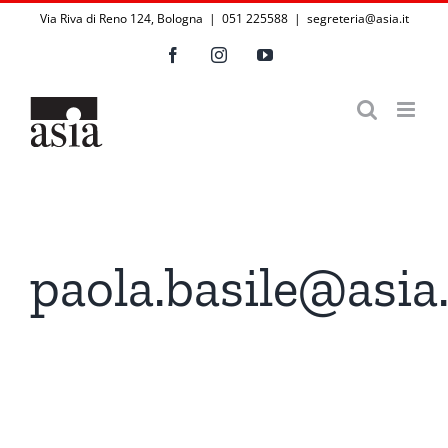
Salta
Via Riva di Reno 124, Bologna | 051 225588
|
segreteria@asia.it
al
Facebook
Instagram
YouTube
contenuto
paola.basile@asia.