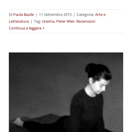
Di
Paola Basile
|
11 Settembre 2015
|
Categorie:
Arte e
Letteratura
|
Tag:
cinema
,
Peter Weir
,
Recensioni
Continua a leggere