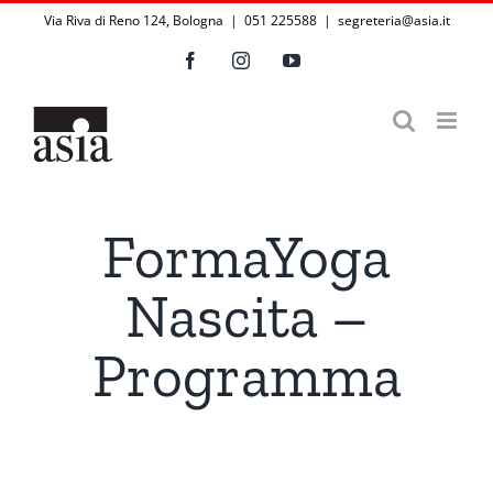
Salta
Via Riva di Reno 124, Bologna | 051 225588
|
segreteria@asia.it
al
Facebook
Instagram
YouTube
contenuto
FormaYoga
Nascita –
Programma