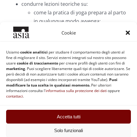
condurre lezioni teoriche su:
come la pratica di yoga prepara al parto
in qualunque modo avvenga;
l’eventuale presenza di un’altra persona
Cookie
nel travaglio e nel parto;
il primo incontro con il bambino;
Usiamo
cookie analitici
per studiare il comportamento degli utenti al
il dopo parto e la genitorialità.
fine di migliorare il sito. Servizi esterni integrati sul nostro sito possono
usare
cookie di tracciamento
per creare profili degli utenti con fini di
marketing
. Puoi scegliere liberamente quali tipi di cookie autorizzare. Se
Iscriviti ora
però decidi di non autorizzare tutti i cookie alcuni contenuti non saranno
disponibili (ad esempio i video incorporati tramite YouTube).
Puoi
modificare la tua scelta in qualsiasi momento.
Per ulteriori
informazioni consulta l'
informativa sulla protezione dei dati
oppure
contattaci
.
Accetta tutti
ASIA | Codice fiscale: 92037890370 | Partita IVA: 02868511201 |
Statuto
|
Regolamento
|
Privacy e Cookie
|
Safeguarding
Solo funzionali