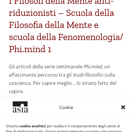
I Filosofi della Mente anti-
riduzionisti – Scuola della
Filosofia della Mente e
scuola della Fenomenologia/
Phi.mind 1
Gli articoli della serie settimanale
Phi.mind
, un
affascinante percorso tra gli studi filosofici sulla
coscienza. Per capire meglio... lo strano fatto del
capire.
Cookie
Di
Roberto Ferrari
|
1 Marzo 2013
|
Categorie:
Filosofia e
Scienza
|
Tag:
coscienza
,
fenomenologia
,
Filosofia della Mente
,
Phi.Mind
,
prima persona
,
scienze cognitive
Usiamo
cookie analitici
per studiare il comportamento degli utenti al
fine di migliorare il sito. Servizi esterni integrati sul nostro sito possono