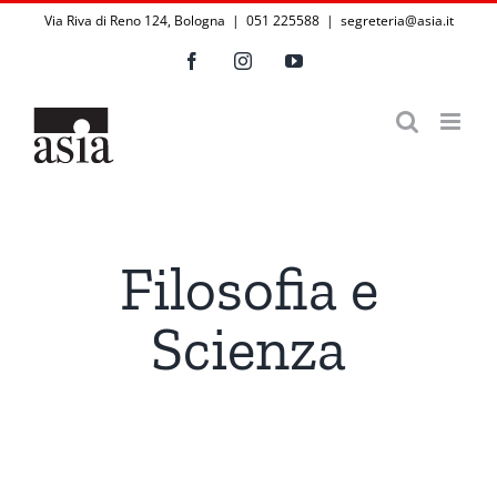
Salta
Via Riva di Reno 124, Bologna | 051 225588
|
segreteria@asia.it
al
Facebook
Instagram
YouTube
contenuto
Filosofia e
Scienza