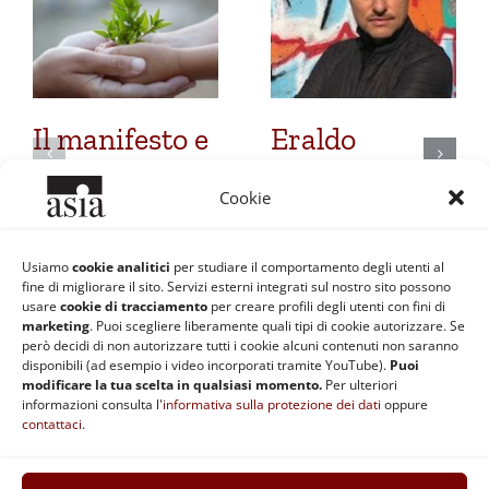
Il manifesto e
Eraldo
le attività di
Affinati: La
Cookie
ASIA
relazione
Educazione
umana
Usiamo
cookie analitici
per studiare il comportamento degli utenti al
fine di migliorare il sito. Servizi esterni integrati sul nostro sito possono
nell’insegnamen
19 Ottobre 2021
usare
cookie di tracciamento
per creare profili degli utenti con fini di
marketing
. Puoi scegliere liberamente quali tipi di cookie autorizzare. Se
26 Ottobre 2018
però decidi di non autorizzare tutti i cookie alcuni contenuti non saranno
disponibili (ad esempio i video incorporati tramite YouTube).
Puoi
modificare la tua scelta in qualsiasi momento.
Per ulteriori
informazioni consulta l'
informativa sulla protezione dei dati
oppure
contattaci
.