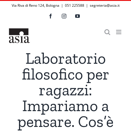
Salta
Via Riva di Reno 124, Bologna | 051 225588
|
segreteria@asia.it
al
Facebook
Instagram
YouTube
contenuto
Laboratorio
filosofico per
ragazzi:
Impariamo a
pensare. Cos’è