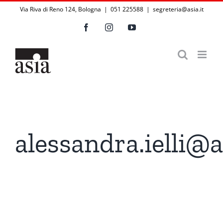
Salta
Via Riva di Reno 124, Bologna | 051 225588
|
segreteria@asia.it
al
Facebook
Instagram
YouTube
contenuto
alessandra.ielli@a