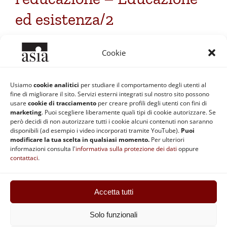
ed esistenza/2
E-ducare ed e-sistenza “L’essenza dell’uomo riposa
Cookie
nella sua esistenza”6. Di [...]
Usiamo
cookie analitici
per studiare il comportamento degli utenti al
fine di migliorare il sito. Servizi esterni integrati sul nostro sito possono
Di
Alessandra Ielli
|
1 Novembre 2004
|
Categorie:
Educazione
usare
cookie di tracciamento
per creare profili degli utenti con fini di
Continua a leggere
marketing
. Puoi scegliere liberamente quali tipi di cookie autorizzare. Se
però decidi di non autorizzare tutti i cookie alcuni contenuti non saranno
disponibili (ad esempio i video incorporati tramite YouTube).
Puoi
modificare la tua scelta in qualsiasi momento.
Per ulteriori
informazioni consulta l'
informativa sulla protezione dei dati
oppure
contattaci
.
Accetta tutti
ASIA | Codice fiscale: 92037890370 | Partita IVA: 02868511201 |
Statuto
|
Regolamento
|
Privacy e Cookie
|
Safeguarding
Solo funzionali