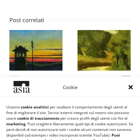
Post correlati
Dell’assenza
Morandi e il
Cookie
dell’Haiku
reale: I video
della Giornata
22 Novembre 2017
Usiamo
cookie analitici
per studiare il comportamento degli utenti al
fine di migliorare il sito. Servizi esterni integrati sul nostro sito possono
Morandiana
usare
cookie di tracciamento
per creare profili degli utenti con fini di
marketing
. Puoi scegliere liberamente quali tipi di cookie autorizzare. Se
18 Aprile 2016
però decidi di non autorizzare tutti i cookie alcuni contenuti non saranno
disponibili (ad esempio i video incorporati tramite YouTube).
Puoi