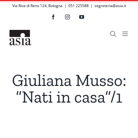
Salta
Via Riva di Reno 124, Bologna | 051 225588
|
segreteria@asia.it
al
Facebook
Instagram
YouTube
contenuto
Giuliana Musso:
“Nati in casa”/1