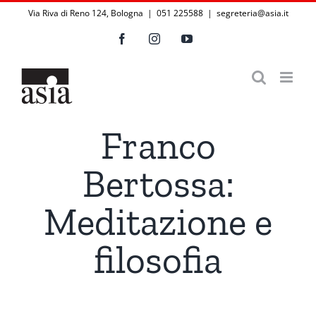
Salta
Via Riva di Reno 124, Bologna | 051 225588
|
segreteria@asia.it
al
Facebook
Instagram
YouTube
contenuto
Franco
Bertossa:
Meditazione e
filosofia