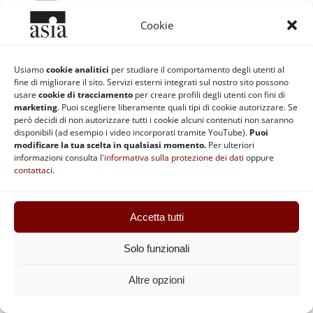
Cookie
Usiamo
cookie analitici
per studiare il comportamento degli utenti al
fine di migliorare il sito. Servizi esterni integrati sul nostro sito possono
usare
cookie di tracciamento
per creare profili degli utenti con fini di
Post correlati
marketing
. Puoi scegliere liberamente quali tipi di cookie autorizzare. Se
però decidi di non autorizzare tutti i cookie alcuni contenuti non saranno
disponibili (ad esempio i video incorporati tramite YouTube).
Puoi
modificare la tua scelta in qualsiasi momento.
Per ulteriori
informazioni consulta l'
informativa sulla protezione dei dati
oppure
contattaci
.
Accetta tutti
Terre del
Franco
Solo funzionali
senso perduto
Bertossa: E’
Altre opzioni
e prospettive
possibile la