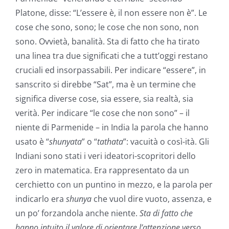
Platone, disse: “L’essere è, il non essere non è”. Le
cose che sono, sono; le cose che non sono, non
sono. Ovvietà, banalità. Sta di fatto che ha tirato
una linea tra due significati che a tutt’oggi restano
cruciali ed insorpassabili. Per indicare “essere”, in
sanscrito si direbbe “Sat”, ma è un termine che
significa diverse cose, sia essere, sia realtà, sia
verità. Per indicare “le cose che non sono” – il
niente di Parmenide – in India la parola che hanno
usato è “
shunyata
” o “
tathata
”: vacuità o così-ità. Gli
Indiani sono stati i veri ideatori-scopritori dello
zero in matematica. Era rappresentato da un
cerchietto con un puntino in mezzo, e la parola per
indicarlo era
shunya
che vuol dire vuoto, assenza, e
un po’ forzandola anche niente.
Sta di fatto che
hanno intuito il valore di orientare l’attenzione verso