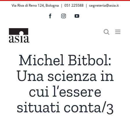
Salta
Via Riva di Reno 124, Bologna | 051 225588
|
segreteria@asia.it
al
Facebook
Instagram
YouTube
contenuto
Michel Bitbol:
Una scienza in
cui l’essere
situati conta/3