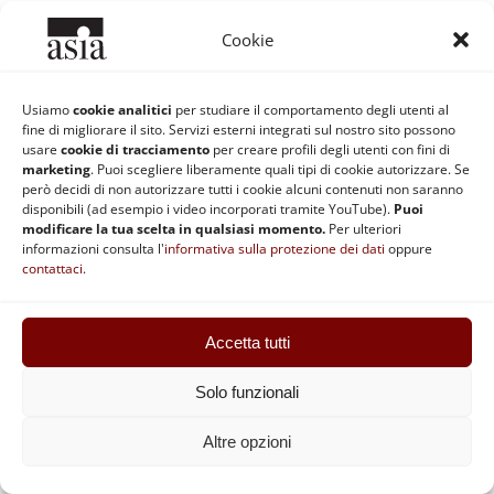
pratica come l’uso dei linguaggi intenzionali e
Cookie
causali. Il luogo dell’interazione tra mente e corpo
(o mondo) rimane quindi intrinsecamente indeciso.
Persino il dualismo materialista è incapace di
Usiamo
cookie analitici
per studiare il comportamento degli utenti al
fine di migliorare il sito. Servizi esterni integrati sul nostro sito possono
definire contorni precisi delle due entità
usare
cookie di tracciamento
per creare profili degli utenti con fini di
ontologicamente omogenee che esso pone: la
marketing
. Puoi scegliere liberamente quali tipi di cookie autorizzare. Se
però decidi di non autorizzare tutti i cookie alcuni contenuti non saranno
domanda “dove il processore informazionale
disponibili (ad esempio i video incorporati tramite YouTube).
Puoi
termina (nel cervello, al confine tra corpo e mondo,
modificare la tua scelta in qualsiasi momento.
Per ulteriori
informazioni consulta l'
informativa sulla protezione dei dati
oppure
o da qualche parte nell’ambiente)?”[xx] non ha una
contattaci
.
risposta chiara e definitiva.
Ma il fatto che le domande “quando, dove, e come
Accetta tutti
(la mente interagisce con il corpo)?” non siano
affatto evitabili, ci spinge a tornare indietro verso
Solo funzionali
la loro vera origine (ermeneutica), come abbiamo
appunto tentato di fare.
Altre opzioni
Il nostro secondo esempio di conversione