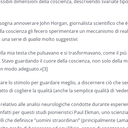
ssibili dimensioni della coscienza, descrivendo svariate tipo
sogna annoverare John Horgan, giornalista scientifico che è 
lla coscienza gli fecero sperimentare un meccanismo di real
, una serie di
qualia
molto suggestivi:
ella mia testa che pulsavano e si trasformavano, come il più
. Stavo guardando il cuore della coscienza, non solo della mi
 in modo adeguato.»[3]
are lo stimolo per guardare meglio, a discernere ciò che sen
to di cogliere la qualità (anche la semplice qualità di ‘veder
 relativo alle analisi neurologiche condotte durante esperi
 infatti per questi studi pionieristici Paul Ekman, uno scienz
li che definisce “uomini straordinari” (principalmente Lama 