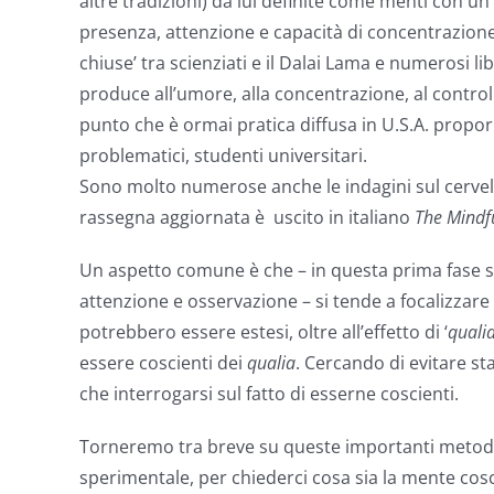
altre tradizioni) da lui definite come menti con u
presenza, attenzione e capacità di concentrazione.
chiuse’ tra scienziati e il Dalai Lama e numerosi li
produce all’umore, alla concentrazione, al control
punto che è ormai pratica diffusa in U.S.A. propor
problematici, studenti universitari.
Sono molto numerose anche le indagini sul cervel
rassegna aggiornata è uscito in italiano
The Mindf
Un aspetto comune è che – in questa prima fase st
attenzione e osservazione – si tende a focalizzare
potrebbero essere estesi, oltre all’effetto di ‘
quali
essere coscienti dei
qualia
. Cercando di evitare st
che interrogarsi sul fatto di esserne coscienti.
Torneremo tra breve su queste importanti metodich
sperimentale, per chiederci cosa sia la mente co