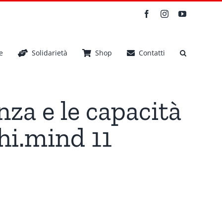
Facebook
Instagram
YouTube
e
Solidarietà
Shop
Contatti
enza e le capacità
Phi.mind 11
i straordinari’/ Phi.mind 11