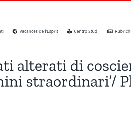
ti
Vacances de l’Esprit
Centro Studi
Rubrich
ati alterati di cosci
ini straordinari’/ 
I qualia degli stati alterati di coscienza e le capacità degli ‘uomin