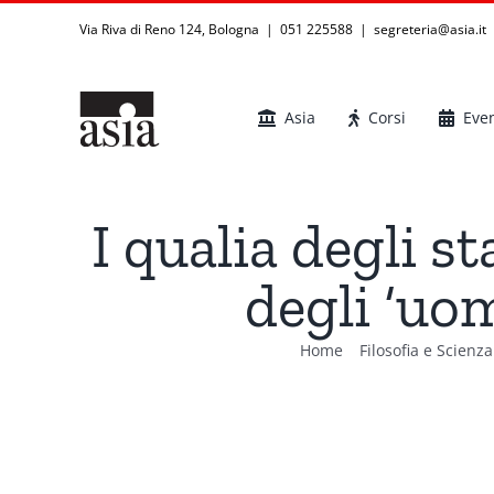
Salta
Via Riva di Reno 124, Bologna | 051 225588
|
segreteria@asia.it
al
contenuto
Asia
Corsi
Even
I qualia degli st
degli ‘uom
Home
Filosofia e Scienza