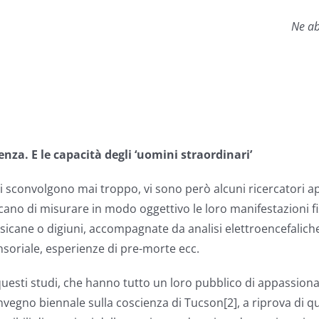
Ne ab
cienza. E le capacità degli ‘uomini straordinari’
si sconvolgono mai troppo, vi sono però alcuni ricercatori a
ercano di misurare in modo oggettivo le loro manifestazioni 
icane o digiuni, accompagnate da analisi elettroencefaliche
nsoriale, esperienze di pre-morte ecc.
uesti studi, che hanno tutto un loro pubblico di appassionati
nvegno biennale sulla coscienza di Tucson[2], a riprova di qu