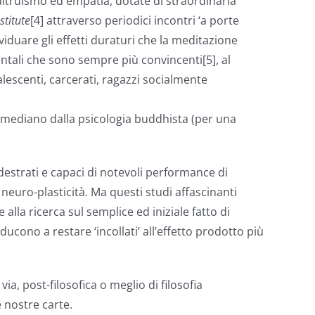
 altruismo ed empatia, dotate di straordinaria
stitute
[4] attraverso periodici incontri ‘a porte
viduare gli effetti duraturi che la meditazione
ntali che sono sempre più convincenti[5], al
lescenti, carcerati, ragazzi socialmente
 mediano dalla psicologia buddhista (per una
estrati e capaci di notevoli performance di
neuro-plasticità. Ma questi studi affascinanti
alla ricerca sul semplice ed iniziale fatto di
ucono a restare ‘incollati’ all’effetto prodotto più
 post-filosofica o meglio di filosofia
 nostre carte.