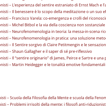
onisti – L’esperienza del sentire estraniato di Ernst Mach e l
onisti – Il benessere è lo scopo della meditazione o un suo ef
ionisti – Francisco Varela: co-emergenza e crolli del riconos
onisti – Michel Bitbol e la via della coscienza non sostanziale
ionisti – Neurofenomenologia in teoria: la messa-in-scena ric
zionisti – Neurofenomenologia in pratica: una soluzione met
nisti – Il Sentire sorgivo di Claire Petitmengin e le sensazioni
nisti – Shaun Gallagher e il saper di sé pre-riflessivo
nisti – Il “sentire originario” di James, Peirce e Sartre e una
ionisti – Martin Heidegger e le tonalità emotive fondamentali
nisti – Scuola della Filosofia della Mente e scuola della Fen
sti – Problemi irrisolti della mente: i filosofi anti-riduzionisti