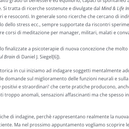
n alto grado di benessere ed equilibrio, capaci di spontaneo
 Si tratta di ricerche sostenute e divulgate dal
Mind & Life In
bri e resoconti. In generale sono ricerche che cercano di indi
lo dello stress ecc., sempre supportate da riscontri sperime
re corsi di meditazione per manager, militari, malati e conva
lo finalizzate a psicoterapie di nuova concezione che molto
ul Brain
di Daniel J. Siegel[6]).
orica in cui iniziamo ad indagare soggetti mentalmente add
 le domande sul miglioramento delle funzioni neurali e sulla 
a
positivi e straordinari’ che certe pratiche producono, anche 
ati troppo anomali, sensazioni affascinanti ma che spesso ind
e di indagine, perchè rappresentano realmente la nuova via,
sciente. Ma nel prossimo appuntamento vogliamo scoprire le