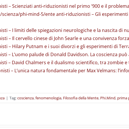
isti – Scienziati anti-riduzionisti nel primo ‘900 e il problem
/scienza/phi-mind-5/ente anti-riduzionisti – Gli esperimenti m
sti – I limiti delle spiegazioni neurologiche e la nascita di nuo
nisti – Il cervello cinese di John Searle e una convivenza for
nisti – Hilary Putnam e i suoi divorzi e gli esperimenti di Ter
ionisti – L’uomo palude di Donald Davidson. La coscienza pu
nisti – David Chalmers e il dualismo scientifico, tra zombie e
zionisti – L’unica natura fondamentale per Max Velmans: l’in
nza
|
Tag:
coscienza
,
fenomenologia
,
Filosofia della Mente
,
Phi.Mind
,
prima 