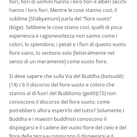
fiori, fiori di uomini hanno i loro fiori e alberi secchi
hanno i loro fiori. Mentre le cose stanno così, il
sublime [Shākyamuni] parla del “fiore vuoto”
(kūge). Sebbene le cose stiano così, quelli di poca
esperienza e ragionevolezza non sanno come i
colori, lo splendore, i petali e i fiori di questo vuoto
fiore siano, lo sentono solo [letteralmente nel
senso di un meramente] come vuoto fiore.
Si deve sapere che sulla Via del Buddha (butsudō)
(14) c’è il discorso del fiore vuoto e coloro che
stanno al di fuori del Buddismo (gedō)(15) non
conoscono il discorso del fiore vuoto; come
potrebbero allora esperirlo del tutto? Solamente i
Buddha e i maestri buddhisti conoscono il
dispiegarsi e il cadere del vuoto fiore del cielo e del
fiore della terra e conoscono il dispiegarsi e il