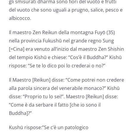
gli smisurati dharma sono fiori del vuoto e frutti
del vuoto che sono uguali a prugno, salice, pesco e
albicocco.
Il maestro Zen Reikun della montagna Fuyō (35)
nella provincia Fukushū nel grande regno Sung
[=Cina] era venuto all’inizio dal maestro Zen Shishin
del tempio Kishū e chiese: “Cos’è il Buddha?” Kishū
rispose: “Se te lo dico poi lo crederai o no?”
Il Maestro [Reikun] disse: “Come potrei non credere
alla parola sincera del venerabile monaco?” Kishū
disse: “Proprio tu lo sei!”. Maestro [Reikun] disse:
“Come è da serbare il fatto [che io sono il
Buddha]?”
Kushū rispose:”Se c’è un patologico