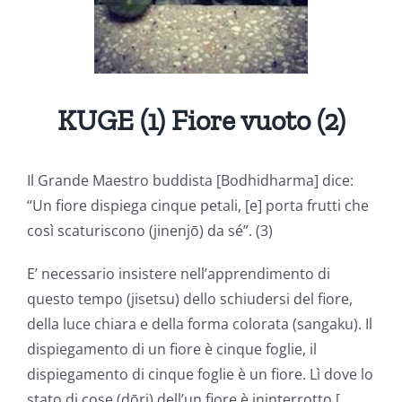
KUGE (
1) Fiore vuoto (2)
Il Grande Maestro buddista [Bodhidharma] dice:
“Un fiore dispiega cinque petali, [e] porta frutti che
così scaturiscono (jinenjō) da sé”. (3)
E’ necessario insistere nell’apprendimento di
questo tempo (jisetsu) dello schiudersi del fiore,
della luce chiara e della forma colorata (sangaku). Il
dispiegamento di un fiore è cinque foglie, il
dispiegamento di cinque foglie è un fiore. Lì dove lo
stato di cose (dōri) dell’un fiore è ininterrotto […,