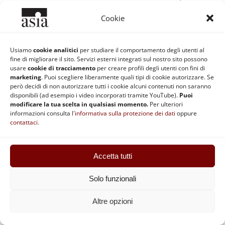
turbina verso il basso un intorbidamento degli
Cookie
occhi.
Se c’è un occhio nel vuoto, molti intorbidamenti
Usiamo
cookie analitici
per studiare il comportamento degli utenti al
fine di migliorare il sito. Servizi esterni integrati sul nostro sito possono
degli occhi devono turbinare verso il basso.
usare
cookie di tracciamento
per creare profili degli utenti con fini di
marketing
. Puoi scegliere liberamente quali tipi di cookie autorizzare. Se
Questo vuol dire: l’intorbidamento degli occhi è la
però decidi di non autorizzare tutti i cookie alcuni contenuti non saranno
disponibili (ad esempio i video incorporati tramite YouTube).
Puoi
manifestazione di tutti gli eventi, agiti ed agenti
modificare la tua scelta in qualsiasi momento.
Per ulteriori
informazioni consulta l'
informativa sulla protezione dei dati
oppure
(zenkigen) (37), l’occhio è la manifestazione di tutti
contattaci
.
gli eventi, agiti ed agenti, i fiori sono l’apparire di
tutti gli eventi, agiti ed agenti. Ciò che turbina verso
Accetta tutti
il basso sono mille occhi e l’intero corpo in quanto
occhio. In ogni tempo e luogo, dove c’è un occhio ci
Solo funzionali
sono sicuramente i fiori vuoti, ci sono fiori oculari.
[Questi] fiori oculari si chiamano vuoti fiori del cielo
Altre opzioni
e l’afferrare il fiore oculare è sicuramente