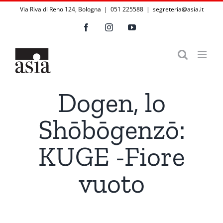
Salta
Via Riva di Reno 124, Bologna | 051 225588
|
segreteria@asia.it
al
Facebook
Instagram
YouTube
contenuto
Dogen, lo
Shōbōgenzō:
KUGE -Fiore
vuoto