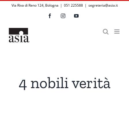
Salta
Via Riva di Reno 124, Bologna | 051 225588
|
segreteria@asia.it
al
Facebook
Instagram
YouTube
contenuto
4 nobili verità