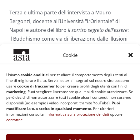
Terza e ultima parte dell'intervista a Mauro
Bergonzi, docente all’Università "L’Orientale" di
Napoli e autore del libro
Il sorriso segreto dell'essere
:
il Buddhismo come via di liberazione dalle illusioni
e dalla sofferenza.
Cookie
Di
Redazione ASIA
|
24 Luglio 2012
|
Categorie:
Filosofia
Usiamo
cookie analitici
per studiare il comportamento degli utenti al
Orientale e Spiritualità
|
Tag:
4 nobili verità
,
disagio esistenziale
,
fine di migliorare il sito. Servizi esterni integrati sul nostro sito possono
dualismo
,
Jung
,
Mauro Bergonzi
,
Shroedinger
usare
cookie di tracciamento
per creare profili degli utenti con fini di
Continua a leggere
marketing
. Puoi scegliere liberamente quali tipi di cookie autorizzare. Se
però decidi di non autorizzare tutti i cookie alcuni contenuti non saranno
disponibili (ad esempio i video incorporati tramite YouTube).
Puoi
modificare la tua scelta in qualsiasi momento.
Per ulteriori
informazioni consulta l'
informativa sulla protezione dei dati
oppure
contattaci
.