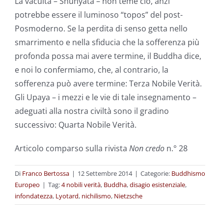
La vacuità – Shunyata – non teme ciò, anzi
potrebbe essere il luminoso “topos” del post-
Posmoderno. Se la perdita di senso getta nello
smarrimento e nella sfiducia che la sofferenza più
profonda possa mai avere termine, il Buddha dice,
e noi lo confermiamo, che, al contrario, la
sofferenza può avere termine: Terza Nobile Verità.
Gli Upaya – i mezzi e le vie di tale insegnamento –
adeguati alla nostra civiltà sono il gradino
successivo: Quarta Nobile Verità.
Articolo comparso sulla rivista
Non credo
n.° 28
Di
Franco Bertossa
|
12 Settembre 2014
|
Categorie:
Buddhismo
Europeo
|
Tag:
4 nobili verità
,
Buddha
,
disagio esistenziale
,
infondatezza
,
Lyotard
,
nichilismo
,
Nietzsche