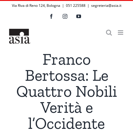
Salta
Via Riva di Reno 124, Bologna | 051 225588
|
segreteria@asia.it
al
Facebook
Instagram
YouTube
contenuto
Franco
Bertossa: Le
Quattro Nobili
Verità e
l’Occidente