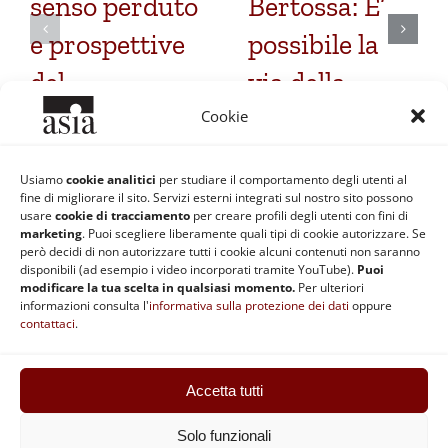
senso perduto
Bertossa: E’
e prospettive
possibile la
del
via della
Buddhismo
liberazione
Cookie
europeo
per un
Usiamo
cookie analitici
per studiare il comportamento degli utenti al
Occidentale?
25 Luglio 2026
|
0
fine di migliorare il sito. Servizi esterni integrati sul nostro sito possono
Commenti
usare
cookie di tracciamento
per creare profili degli utenti con fini di
13 Aprile 2022
|
0
marketing
. Puoi scegliere liberamente quali tipi di cookie autorizzare. Se
Commenti
però decidi di non autorizzare tutti i cookie alcuni contenuti non saranno
disponibili (ad esempio i video incorporati tramite YouTube).
Puoi
modificare la tua scelta in qualsiasi momento.
Per ulteriori
informazioni consulta l'
informativa sulla protezione dei dati
oppure
contattaci
.
Accetta tutti
ASIA | Codice fiscale: 92037890370 | Partita IVA: 02868511201 |
Statuto
|
Regolamento
|
Privacy e Cookie
|
Safeguarding
Solo funzionali