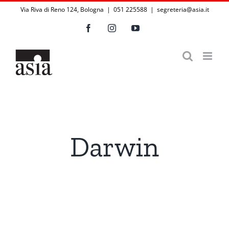
Salta
Via Riva di Reno 124, Bologna | 051 225588
|
segreteria@asia.it
al
Facebook
Instagram
YouTube
contenuto
Darwin