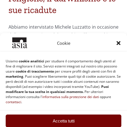
sue ricadute
Abbiamo intervistato Michele Luzzatto in occasione
della presentazione del suo ultimo libro
Preghiera
darwiniana
Cookie
Usiamo
cookie analitici
per studiare il comportamento degli utenti al
Di
Paolo Ferrante
|
29 Febbraio 2008
|
Categorie:
Filosofia e
fine di migliorare il sito. Servizi esterni integrati sul nostro sito possono
Scienza
|
Tag:
Darwin
,
evoluzione
,
filosofia
,
Michele Luzzato
usare
cookie di tracciamento
per creare profili degli utenti con fini di
Continua a leggere
marketing
. Puoi scegliere liberamente quali tipi di cookie autorizzare. Se
però decidi di non autorizzare tutti i cookie alcuni contenuti non saranno
disponibili (ad esempio i video incorporati tramite YouTube).
Puoi
modificare la tua scelta in qualsiasi momento.
Per ulteriori
informazioni consulta l'
informativa sulla protezione dei dati
oppure
contattaci
.
Accetta tutti
ASIA | Codice fiscale: 92037890370 | Partita IVA: 02868511201 |