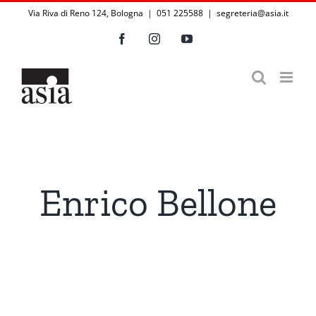
Salta
Via Riva di Reno 124, Bologna | 051 225588
|
segreteria@asia.it
al
Facebook
Instagram
YouTube
contenuto
Enrico Bellone