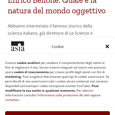
Enrico Bellone: Quale è la
natura del mondo oggettivo
Abbiamo intervistato il famoso storico della
scienza italiano, già direttore di Le Scienze e
Mente&Cervello
Cookie
Di
Paolo Ferrante
|
23 Novembre 2009
|
Categorie:
Filosofia e
Usiamo
cookie analitici
per studiare il comportamento degli utenti al
Scienza
|
Tag:
cervello
,
Darwin
,
Enrico Bellone
,
oggettività
,
ricerca
fine di migliorare il sito. Servizi esterni integrati sul nostro sito possono
scientifica
usare
cookie di tracciamento
per creare profili degli utenti con fini di
Continua a leggere
marketing
. Puoi scegliere liberamente quali tipi di cookie autorizzare. Se
però decidi di non autorizzare tutti i cookie alcuni contenuti non saranno
disponibili (ad esempio i video incorporati tramite YouTube).
Puoi
modificare la tua scelta in qualsiasi momento.
Per ulteriori
informazioni consulta l'
informativa sulla protezione dei dati
oppure
contattaci
.