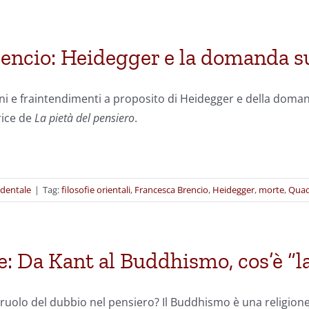
encio: Heidegger e la domanda su
ni e fraintendimenti a proposito di Heidegger e della doman
rice de
La pietà del pensiero
.
identale
|
Tag:
filosofie orientali
,
Francesca Brencio
,
Heidegger
,
morte
,
Quad
: Da Kant al Buddhismo, cos’è “la
il ruolo del dubbio nel pensiero? Il Buddhismo è una religion