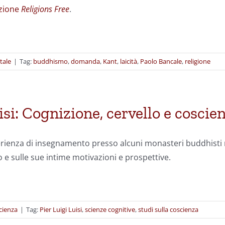
zione
Religions Free
.
tale
|
Tag:
buddhismo
,
domanda
,
Kant
,
laicità
,
Paolo Bancale
,
religione
isi: Cognizione, cervello e coscie
perienza di insegnamento presso alcuni monasteri buddhisti
to e sulle sue intime motivazioni e prospettive.
Scienza
|
Tag:
Pier Luigi Luisi
,
scienze cognitive
,
studi sulla coscienza