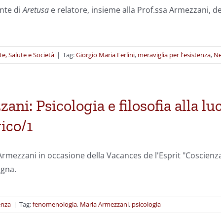
ente di
Aretusa
e relatore, insieme alla Prof.ssa Armezzani, 
te, Salute e Società
|
Tag:
Giorgio Maria Ferlini
,
meraviglia per l'esistenza
,
Ne
ni: Psicologia e filosofia alla lu
ico/1
 Armezzani in occasione della Vacances de l'Esprit "Coscienza,
ogna.
enza
|
Tag:
fenomenologia
,
Maria Armezzani
,
psicologia