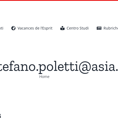
ti
Vacances de l’Esprit
Centro Studi
Rubrich
tefano.poletti@asia.
Home
Stefano Poletti
i