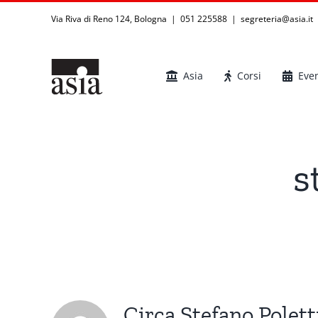
Salta
Via Riva di Reno 124, Bologna | 051 225588
|
segreteria@asia.it
al
contenuto
Asia
Corsi
Even
s
Circa
Stefano Polett