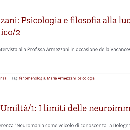
ni: Psicologia e filosofia alla lu
ico/2
ntervista alla Prof.ssa Armezzani in occasione della Vacances
enza
|
Tag:
fenomenologia
,
Maria Armezzani
,
psicologia
 Umiltà/1: I limiti delle neuroim
ferenza "Neuromania come veicolo di conoscenza" a Bologn